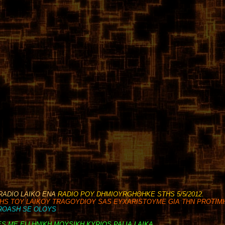
RADIO LAIKO ENA
RADIO POY DHMIOYRGHΘΗKE STHS 5/5/2012.
S TOY LAIKOY TRAGOYDIOY SAS EYXARISTOYME GIA THN PROTIMH
ROASH SE OLOYS
ES ME ELLHNIKH MOYSIKH KYRIOS PALIA LAIKA .