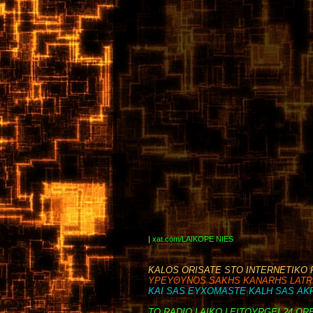
|
xat.com/LAIKOPE NIES
KALOS ORISATE STO INTERNETIKO 
YPEYΘYNOS SAKHS KANARHS LATRH
KAI SAS EYXOMASTE KALH SAS AK
TO RADIO LAIKO LEITOYRGEI 24 ΩR